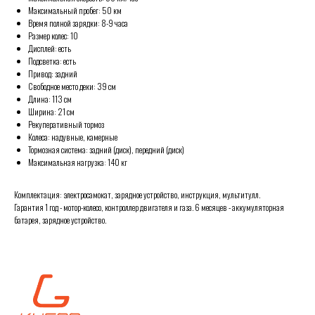
Максимальный пробег: 50 км
Время полной зарядки: 8-9 часа
Размер колес: 10
Дисплей: есть
Подсветка: есть
Привод: задний
Свободное место деки: 39 см
Длина: 113 см
Ширина: 21 см
Рекуперативный тормоз
Колеса: надувные, камерные
Тормозная система: задний (диск), передний (диск)
Максимальная нагрузка: 140 кг
Комплектация: электросамокат, зарядное устройство, инструкция, мультитулл.
Гарантия 1 год - мотор-колесо, контроллер двигателя и газа. 6 месяцев - аккумуляторная
батарея, зарядное устройство.