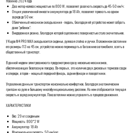
Новинка 2024 года
Два мотор-колесо с мощностью по 800 W, позволяет разогнать скорость до 45-50 км/ч;
Опция увеличенной емкости аккумулятора до 18 Ah, позволяет проехать на одном
заряде до 50 км;
Облегченный механизм складывания - педаль, благодаря ей устройство может собрать
даже "ребенок";
Внедорожная резина, благодаря которой сцепление с поверхностью стало значительнее.
У Kugoo M4 PRO MAX складывается сиденье, рулевая стойка и ручки. В сложенном состоянии
его размеры 113 на 45 см, устройство можно перемещать в багажнике автомобиля, взять в
общественный транспорт.
В данной модели электросамоката предусмотрено сразу несколько механизмов,
обеспечивающих безопасную поездку. Во-первых, это наличие двух дисковых тормозов сзади
и спереди, второе – мощный передний фонарь, задние фонари и поворотники.
Управление данным транспортом максимально комфортное, благодаря анатомическим
грипсам на руле и большому многофункциональному дисплею. На нем отображается текущая
скорость и заряд аккумулятора. Показателями можно управлять в процессе движения.
ХАРАКТЕРИСТИКИ
Вес: 29 кг с сиденьем
Мощность: 800*2 W
Аккумулятор: 18 Ah
Максимальная скорость: 50 км/час