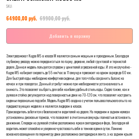
SKU:
руб.
руб.
64900,00
69900,00
Добавить в корзину
Электросамокат Kugoo M5 в классе М является самым мощным и проходимым. Благодаря
глубокому рессору можно передвигаться по парку, деревне, любой грунтовой и тернистой
дороге. Данная модель пользуется спросом у ценителей агрессивной езды. И это не случайно -
Kugoo M5 набирает скорость до 55 км/час за 11 секунд и проезжает на одном заряде до 60 км.
Для быстрой езды необходимо комфортное сиденье, для того чтобы сохранить баланс на
кочках и при поворотах. Данный атрибут можно при необходимости устанавливать и
снимать. Это позволяет выбрать для себя наиболе удобный стиль езды. Седло также, как и
рулевая стойка регулируется над поверхностью деки на 70-120 см, что позволяет настроить
сиденье персонально под себя. Модель Kugoo M5 создана с учетом пользовательского опыта на
предшествующих моделях и является лидером в классе.
Производитель заботится о безопасности водителей на дороге. На переднем и заднем колесах
установлены дисковые тормоза, что позволяет в считанные секунды полностью остановить
движение. Спереди на рулевой стойке расположена яркая светодиодная фара, благодаря ей
водитель может спокойно и уверенно чувствовать себя в темное время суток. Помимо
основного освещения по периметру деки расположена светодиодная лента, а на заднем крыле