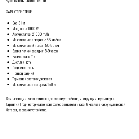
чувствительный стоп-сигнал.
ХАРАКТЕРИСТИКИ
Вес: 31 кг
Мощность: 1000 W
Аккумулятор: 21000 mAh
Максимальная скорость: 55 км/час
Максимальный пробег: 50-60 км
Время полной зарядки: 8-9 часов
Размер колес: 11»
Дисплей: есть
Подсветка: есть
Привод: задний
Тормозная система: дисковая
Максимальная нагрузка: 150 кг
Комплектация: электросамокат, зарядное устройство, инструкция, мультитулл.
Гарантия 1 год - мотор-колесо, контроллер двигателя и газа. 6 месяцев - аккумуляторная
батарея, зарядное устройство.