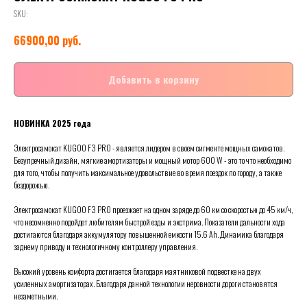
SKU:
руб.
66900,00
Добавить в корзину
НОВИНКА 2025 года
Электросамокат KUGOO F3 PRO - является лидером в своем сигменте мощных самокатов.
Безупречный дизайн, мягкие амортизаторы и мощный мотор 600 W - это то что необходимо
для того, чтобы получить максимальное удовольствие во время поездок по городу, а также
бездорожью.
Электросамокат KUGOO F3 PRO проезжает на одном заряде до 60 км со скоростью до 45 км/ч,
что несомненно подойдет любителям быстрой езды и экстрима. Показатели дальности хода
достигаются благодаря аккумулятору повышенной емкости 15.6 Ah. Динамика благодаря
заднему приводу и технологичному контроллеру управления.
Высокий уровень комфорта достигается благодаря маятниковой подвестке на двух
усиленных амортизаторах. Благодаря данной технологии неровности дороги становятся
незаметными.