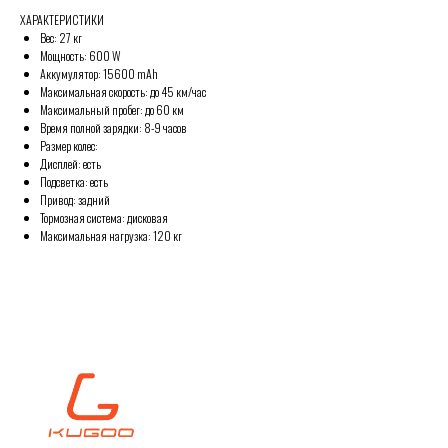
ХАРАКТЕРИСТИКИ
Вес: 27 кг
Мощность: 600 W
Аккумулятор: 15600 mAh
Максимальная скорость: до 45 км/час
Максимальный пробег: до 60 км
Время полной зарядки: 8-9 часов
Размер колес:
Дисплей: есть
Подсветка: есть
Привод: задний
Тормозная система: дисковая
Максимальная нагрузка: 120 кг