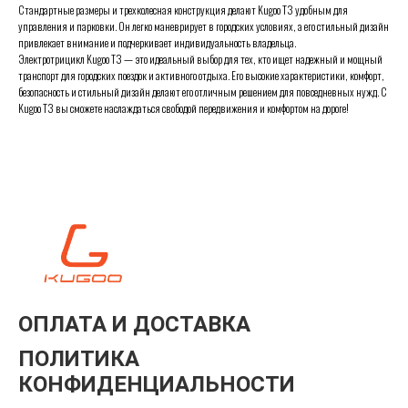
Стандартные размеры и трехколесная конструкция делают Kugoo T3 удобным для
управления и парковки. Он легко маневрирует в городских условиях, а его стильный дизайн
привлекает внимание и подчеркивает индивидуальность владельца.
Электротрицикл Kugoo T3 — это идеальный выбор для тех, кто ищет надежный и мощный
транспорт для городских поездок и активного отдыха. Его высокие характеристики, комфорт,
безопасность и стильный дизайн делают его отличным решением для повседневных нужд. С
Kugoo T3 вы сможете наслаждаться свободой передвижения и комфортом на дороге!
ОПЛАТА И ДОСТАВКА
ПОЛИТИКА
КОНФИДЕНЦИАЛЬНОСТИ