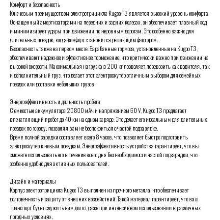
Комфорт и безопасность
Ключевым преимуществом электротрицикла Kugoo T3 является высокий уровень комфорта.
Оснащенный амортизаторами на передних и задних колесах, он обеспечивает плавный ход
и минимизирует удары при движении по неровным дорогам. Это особенно важно для
длительных поездок, когда комфорт становится решающим фактором.
Безопасность также на первом месте. Барабанные тормоза, установленные на Kugoo T3,
обеспечивают надежное и эффективное торможение, что критически важно при движении на
высокой скорости. Максимальная нагрузка в 200 кг позволяет перевозить как водителя, так
и дополнительный груз, что делает этот электроскутер отличным выбором для семейных
поездок или доставки небольших грузов.
Энергоэффективность и дальность пробега
С емкостью аккумулятора 20800 мАч и напряжением 60 V, Kugoo T3 предлагает
впечатляющий пробег до 40 км на одном заряде. Это делает его идеальным для длительных
поездок по городу, позволяя вам не беспокоиться о частой подзарядке.
Время полной зарядки составляет всего 8 часов, что позволяет быстро подготовить
электроскутер к новым поездкам. Энергоэффективность устройства гарантирует, что вы
сможете использовать его в течение всего дня без необходимости частой подзарядки, что
особенно удобно для активных пользователей.
Дизайн и материалы
Корпус электротрицикла Kugoo T3 выполнен из прочного металла, что обеспечивает
долговечность и защиту от внешних воздействий. Такой материал гарантирует, что ваш
транспорт будет служить вам долго, даже при интенсивном использовании в различных
погодных условиях.