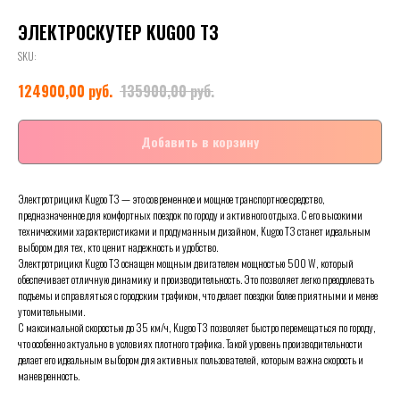
ЭЛЕКТРОСКУТЕР KUGOO T3
SKU:
руб.
руб.
124900,00
135900,00
Добавить в корзину
Электротрицикл Kugoo T3 — это современное и мощное транспортное средство,
предназначенное для комфортных поездок по городу и активного отдыха. С его высокими
техническими характеристиками и продуманным дизайном, Kugoo T3 станет идеальным
выбором для тех, кто ценит надежность и удобство.
Электротрицикл Kugoo T3 оснащен мощным двигателем мощностью 500 W, который
обеспечивает отличную динамику и производительность. Это позволяет легко преодолевать
подъемы и справляться с городским трафиком, что делает поездки более приятными и менее
утомительными.
С максимальной скоростью до 35 км/ч, Kugoo T3 позволяет быстро перемещаться по городу,
что особенно актуально в условиях плотного трафика. Такой уровень производительности
делает его идеальным выбором для активных пользователей, которым важна скорость и
маневренность.