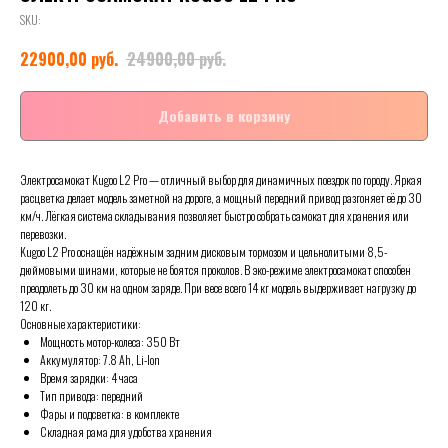
SKU:
руб.
руб.
22900,00
24900,00
Добавить в корзину
Электросамокат Kugoo L2 Pro — отличный выбор для динамичных поездок по городу. Яркая
расцветка делает модель заметной на дороге, а мощный передний привод разгоняет её до 30
км/ч. Лёгкая система складывания позволяет быстро собрать самокат для хранения или
перевозки.
Kugoo L2 Pro оснащён надёжным задним дисковым тормозом и цельнолитыми 8,5-
дюймовыми шинами, которые не боятся проколов. В эко-режиме электросамокат способен
преодолеть до 30 км на одном заряде. При весе всего 14 кг модель выдерживает нагрузку до
120 кг.
Основные характеристики:
Мощность мотор-колеса: 350 Вт
Аккумулятор: 7.8 Ah, Li-Ion
Время зарядки: 4 часа
Тип привода: передний
Фары и подсветка: в комплекте
Складная рама для удобства хранения