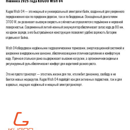
Новинка 2025 года KUGOO WISH 04
Kugoo Wish 04 — это мощный и универсальный электропитбайк, созданный для уверенного
передвижения как по городским дорогам, так и по бездорожью. Оснащённый двигателем
3700 W, он развивает высокую скорость и с лёгкостью справляется с подъёмами и неровной
поверхностью. Современный литий-ионный аккумулятор обеспечивает запас хода до 80 км.
на одном заряде, а его быстросъёмная конструкция позволяет удобно заряжать батарею
отдельно от байка.
Wish 04 оборудован надёжными гидравлическими тормозами, амортизационной системой и
широкими внедорожными шинами, обеспечивающими отличное сцепление и комфортную
езду. Прочная стальная рама выдерживает высокие нагрузки, а эргономичное сиденье и
регулируемый руль обеспечивают комфорт для водителей разного роста.
Это не просто транспорт — это стиль жизни для тех, кто любит динамику, свободу и не
боится новых маршрутов. Kugoo Wish 04 подойдёт как для активных подростков, так и для
взрослых, ищущих надёжный и мощный электротранспорт.