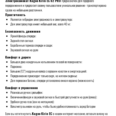
Электросамокат Kugoo Kirin EC 02 PRO
предназначен для городского
передвижения и предлагает своему пользователю уникальное решение - транспортировка
грузов на небольшие расстояния.
Практичность
Является гибридом электросамоката и электроскутера;
Для электроскутера имеет небольшой вес, всего 40 кг;
Безопасность движения
Яркий фонарь спереди;
Задний стоп-сигнал;
Барабанные тормоза спереди и сзади;
Звуковой сигнал на руле
Комфорт в дороге
Большая дека наждачным напылением по всей ее поверхности;
Подножка;
Большие (12") надувные колеса с хорошим накатом и амортизацией;
Передвижение происходит только сидя, на мягком сиденье;
Для перевозки багажа, спереди установлена емкая корзина (можно снять)
Комфорт в управлении
Резиновые ручки с рельефом;
Включение фонаря и звуковой сигнал в быстрой доступности на руле (слева);
Удобная ручка газа (как на мотоцикле);
Вольтметр вынесен на руль, чтобы было удобно отслеживать заряд батареи
Если вы хотите купить
Kugoo Kirin EC
в нашем интернет-магазине, оставьте заявку на