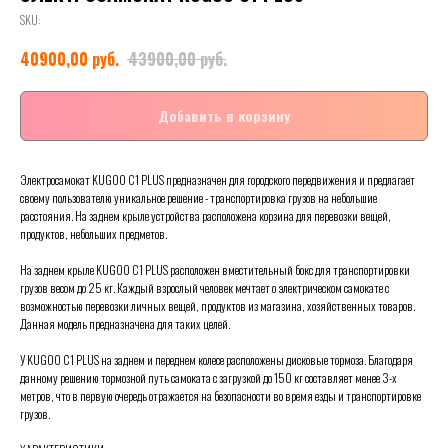
SKU:
руб.
руб.
40900,00
43900,00
Добавить в корзину
Электросамокат KUGOO C1 PLUS предназначен для городского передвижения и предлагает
своему пользователю уникальное решение - транспортировка грузов на небольшие
расстояния. На заднем крыле устройства расположена корзина для перевозки вещей,
продуктов, небольших предметов.
На заднем крыле KUGOO C1 PLUS расположен вместительный бокс для транспортировки
грузов весом до 25 кг. Каждый взрослый человек мечтает о электрическом самокате с
возможностью перевозки личных вещей, продуктов из магазина, хозяйственных товаров.
Данная модель предназначена для таких целей.
У KUGOO C1 PLUS на заднем и переднем колесе расположены дисковые тормоза. Благодаря
данному решению тормозной путь самоката с загрузкой до 150 кг составляет менее 3-х
метров, что в первую очередь отражается на безопасности во время езды и транспортировке
грузов.