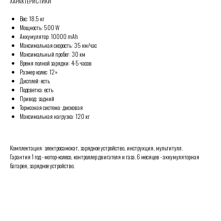
ХАРАКТЕРИСТИКИ
Вес: 18.5 кг
Мощность: 500 W
Аккумулятор: 10000 mAh
Максимальная скорость: 35 км/час
Максимальный пробег: 30 км
Время полной зарядки: 4-5 часов
Размер колес: 12»
Дисплей: есть
Подсветка: есть
Привод: задний
Тормозная система: дисковая
Максимальная нагрузка: 120 кг
Комплектация: электросамокат, зарядное устройство, инструкция, мультитулл.
Гарантия 1 год - мотор-колесо, контроллер двигателя и газа. 6 месяцев - аккумуляторная
батарея, зарядное устройство.