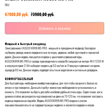
SKU:
руб.
руб.
67900,00
73900,00
Добавить в корзину
Мощный и быстрый вездеход
Электросамокат KUGOO KIRIN M5 PRO - мощный и проходимый вездеход. Благодаря
глубокому рессору можно передвигаться по парку, деревне, любой грунтовой и тернистой
дороге. Данная модель пользуется спросом у ценителей агрессивной езды.
KUGOOKIRIN M5 PRO от завода производителя в классе М c мощностью мотора 48 V 1200 W
и аккумулятором 21 Ah набирает скорость до 50 км/час за 11 секунд и проезжает на одном
заряде до 60 км. Данная модель подойдет опытным водителям и активным райдерам.
КОМФОРТАБЕЛЬНЫЙ
Для быстрой езды необходимо комфортное сиденье, для того чтобы сохранить баланс на
кочках и при поворотах. Данный атрибут можно при необходимости устанавливать и
снимать. Это позволяет выбрать для себя наиболее удобный стиль езды. Седло также, как и
рулевая стойка регулируется над поверхностью деки на 70-120 см, что позволяет настроить
сиденье персонально под себя. Модель KUGOOKIRIN M5 PRO создана с учетом
пользовательского опыта на предшествующих моделях и является лидером в классе.