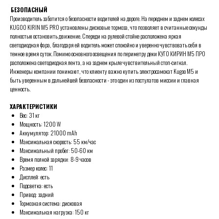
БЕЗОПАСНЫЙ
Производитель заботится о безопасности водителей на дороге. На переднем и заднем колесах
KUGOO KIRIN M5 PRO установлены дисковые тормоза, что позволяет в считанные секунды
полностью остановить движение. Спереди на рулевой стойке расположена яркая
светодиодная фара, благодаря ей водитель может спокойно и уверенно чувствовать себя в
темное время суток. Помимо основного освещения по периметру деки КУГО КИРИН M5 ПРО
расположена светодиодная лента, а на заднем крыле чувствительный стоп-сигнал.
Инженеры компании понимают, что клиенту важно купить электросамокат Kugoo M5 и
быть уверенным в дальнейшей безопасности - это один из постулатов миссии и главная
ценность.
ХАРАКТЕРИСТИКИ
Вес: 31 кг
Мощность: 1200 W
Аккумулятор: 21000 mAh
Максимальная скорость: 55 км/час
Максимальный пробег: 50-60 км
Время полной зарядки: 8-9 часов
Размер колес: 11
Дисплей: есть
Подсветка: есть
Привод: задний
Тормозная система: дисковая
Максимальная нагрузка: 150 кг